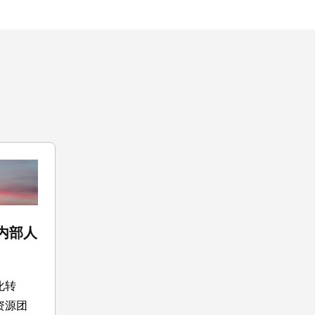
内部人
化转
资源团