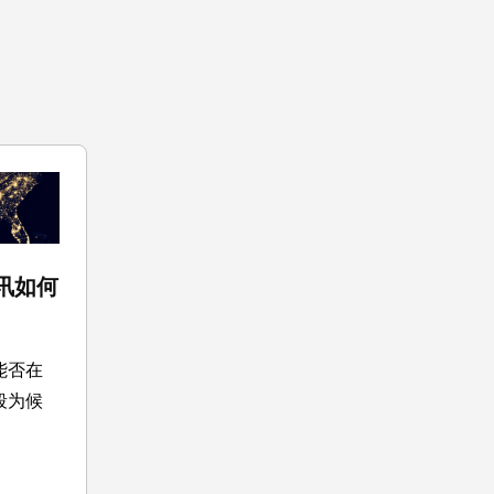
讯如何
能否在
段为候