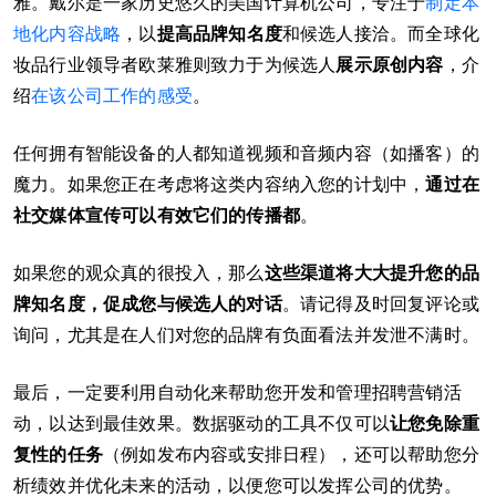
雅。戴尔是一家历史悠久的美国计算机公司，专注于
制定本
地化内容战略
，以
提高品牌知名度
和候选人接洽。而全球化
妆品行业领导者欧莱雅则致力于为候选人
展示原创内容
，介
绍
在该公司工作的感受
。
任何拥有智能设备的人都知道视频和音频内容（如播客）的
魔力。如果您正在考虑将这类内容纳入您的计划中，
通过在
社交媒体宣传可以有效它们的传播都
。
如果您的观众真的很投入，那么
这些渠道将大大提升您的品
牌知名度，促成您与候选人的对话
。请记得及时回复评论或
询问，尤其是在人们对您的品牌有负面看法并发泄不满时。
最后，一定要利用自动化来帮助您开发和管理招聘营销活
动，以达到最佳效果。数据驱动的工具不仅可以
让您免除重
复性的任务
（例如发布内容或安排日程），还可以帮助您分
析绩效并优化未来的活动，以便您可以发挥公司的优势。